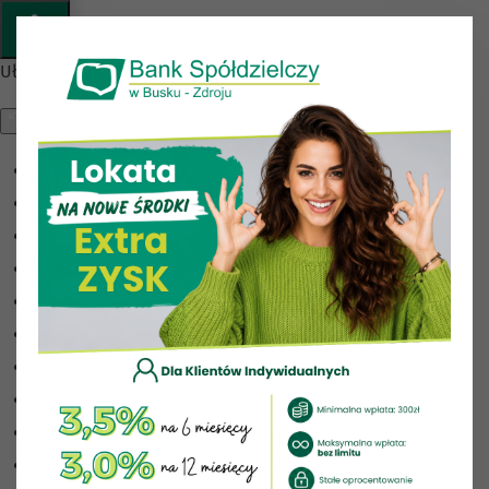
Przejdź do głównej treści
Ułatwienia dostępu
Odwróć kolory
Monochromatyczny
Ciemny kontrast
Jasny kontrast
Niskie nasycenie
Wysokie nasycenie
Zaznacz linki
Zaznacz nagłówki
Czytnik ekranu
Tryb czytania