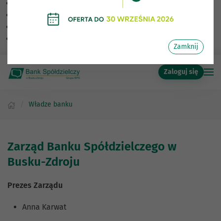
Skalowanie treści
100
%
Czcionka
100
%
Wysokość linii
100
%
Odstęp liter
100
%
Zamknij
Zaloguj się
Władze banku
Zarząd Banku Spółdzielczego w
Busku-Zdroju
Prezes Zarządu
Anna Karwat