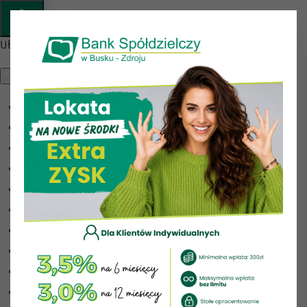
Przejdź do głównej treści
Ułatwienia dostępu
Odwróć kolory
Monochromatyczny
Ciemny kontrast
Jasny kontrast
Niskie nasycenie
Wysokie nasycenie
Zaznacz linki
Zaznacz nagłówki
Czytnik ekranu
Tryb czytania