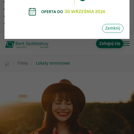
Skalowanie treści
100
%
Czcionka
100
%
Wysokość linii
100
%
Odstęp liter
100
%
Zamknij
Zaloguj się
Firmy
Lokaty terminowe