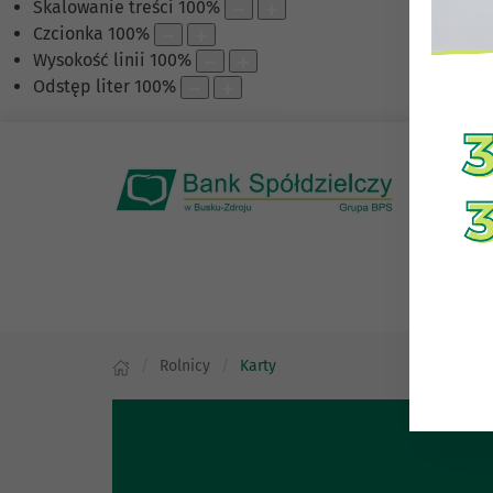
Skalowanie treści
100
%
Czcionka
100
%
Wysokość linii
100
%
Odstęp liter
100
%
Rolnicy
Karty