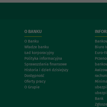
O BANKU
INFO
O Banku
Bankow
Władze banku
Biuro 
Ład korporacyjny
Euro-F
Polityka informacyjna
Przeno
Sprawozdania finansowe
banko
Historia i dzień dzisiejszy
Awizow
Dostępność
rachu
Oferty pracy
Minima
O Grupie
ubezpi
ubezpi
Bank
Zgłosz