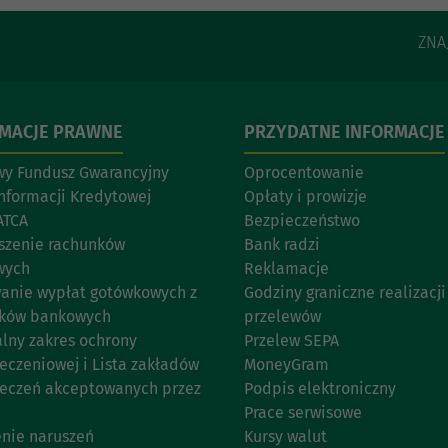
ZNA
RMACJE PRAWNE
PRZYDATNE INFORMACJE
y Fundusz Gwarancyjny
Oprocentowanie
Informacji Kredytowej
Opłaty i prowizje
ATCA
Bezpieczeństwo
szenie rachunków
Bank radzi
wych
Reklamacje
anie wypłat gotówkowych z
Godziny graniczne realizacji
nków bankowych
przelewów
lny zakres ochrony
Przelew SEPA
eczeniowej i Lista zakładów
MoneyGram
eczeń akceptowanych przez
Podpis elektroniczny
Prace serwisowe
enie naruszeń
Kursy walut