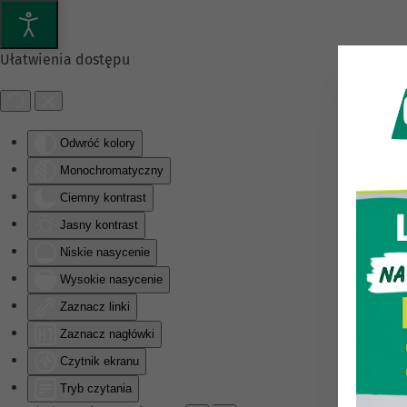
Przejdź do głównej treści
Ułatwienia dostępu
Odwróć kolory
Monochromatyczny
Ciemny kontrast
Jasny kontrast
Niskie nasycenie
Wysokie nasycenie
Zaznacz linki
Zaznacz nagłówki
Czytnik ekranu
Tryb czytania