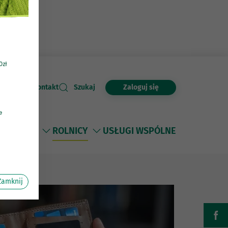
Zaloguj się
Kontakt
Szukaj
FIRMY
ROLNICY
USŁUGI WSPÓLNE
Zamknij