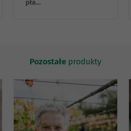
pła…
Pozostałe
produkty