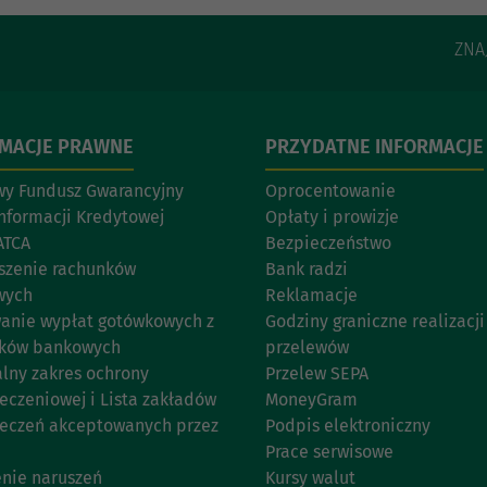
ZNA
RMACJE PRAWNE
PRZYDATNE INFORMACJE
y Fundusz Gwarancyjny
Oprocentowanie
Informacji Kredytowej
Opłaty i prowizje
ATCA
Bezpieczeństwo
szenie rachunków
Bank radzi
wych
Reklamacje
anie wypłat gotówkowych z
Godziny graniczne realizacji
nków bankowych
przelewów
lny zakres ochrony
Przelew SEPA
eczeniowej i Lista zakładów
MoneyGram
eczeń akceptowanych przez
Podpis elektroniczny
Prace serwisowe
enie naruszeń
Kursy walut