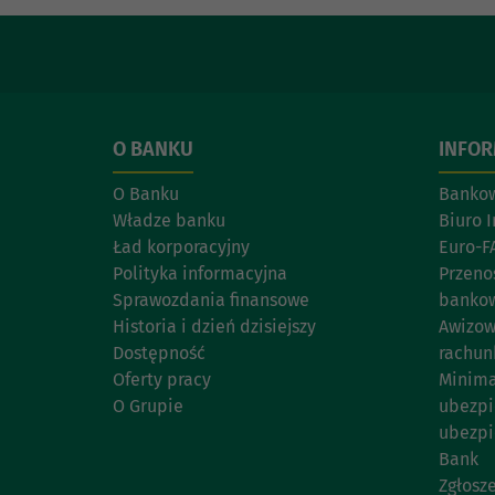
O BANKU
INFO
O Banku
Bankow
Władze banku
Biuro 
Ład korporacyjny
Euro-F
Polityka informacyjna
Przeno
Sprawozdania finansowe
banko
Historia i dzień dzisiejszy
Awizow
Dostępność
rachu
Oferty pracy
Minima
O Grupie
ubezpi
ubezpi
Bank
Zgłosz