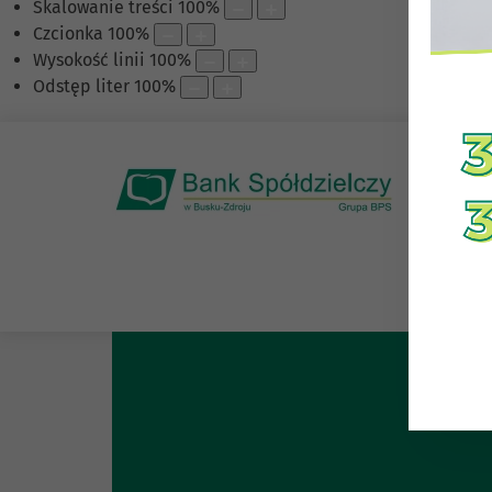
Skalowanie treści
100
%
Czcionka
100
%
Wysokość linii
100
%
Odstęp liter
100
%