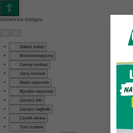
Przejdź do głównej treści
Ułatwienia dostępu
Odwróć kolory
Monochromatyczny
Ciemny kontrast
Jasny kontrast
Niskie nasycenie
Wysokie nasycenie
Zaznacz linki
Zaznacz nagłówki
Czytnik ekranu
Tryb czytania