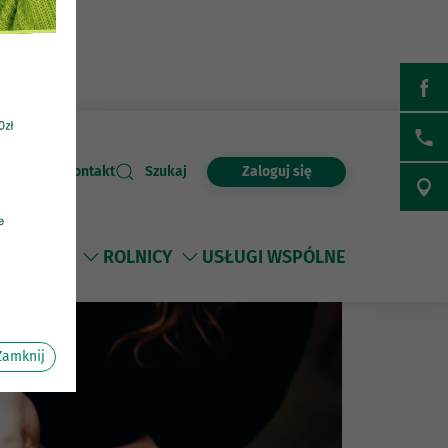
Zaloguj się
Kontakt
Szukaj
FIRMY
ROLNICY
USŁUGI WSPÓLNE
Zamknij